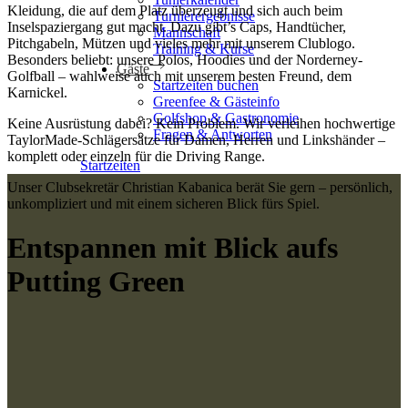
Kleidung, die auf dem Platz überzeugt und sich auch beim
Turnierergebnisse
Inselspaziergang gut macht. Dazu gibt’s Caps, Handtücher,
Mannschaft
Pitchgabeln, Mützen und vieles mehr mit unserem Clublogo.
Training & Kurse
Besonders beliebt: unsere Polos, Hoodies und der Norderney-
Gäste
Golfball – wahlweise auch mit unserem besten Freund, dem
Startzeiten buchen
Karnickel.
Greenfee & Gästeinfo
Golfshop & Gastronomie
Keine Ausrüstung dabei? Kein Problem. Wir verleihen hochwertige
Fragen & Antworten
TaylorMade-Schlägersätze für Damen, Herren und Linkshänder –
komplett oder einzeln für die Driving Range.
Startzeiten
Unser Clubsekretär Christian Kabanica berät Sie gern – persönlich,
unkompliziert und mit einem sicheren Blick fürs Spiel.
Entspannen mit Blick aufs
Putting Green