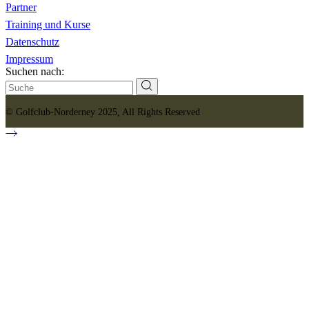
Partner
Training und Kurse
Datenschutz
Impressum
Suchen nach:
©
G
ol
fclub
-Nor
derney 202
5
, All Rights Reserved