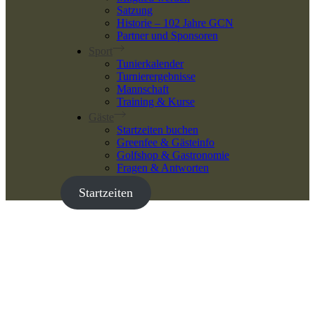
Satzung
Historie – 102 Jahre GCN
Partner und Sponsoren
Sport
Tunierkalender
Turnierergebnisse
Mannschaft
Training & Kurse
Gäste
Startzeiten buchen
Greenfee & Gästeinfo
Golfshop & Gastronomie
Fragen & Antworten
Startzeiten