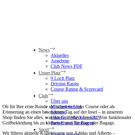
News
Aktuelles
Angebote
Club News PDF
Unser Platz
9 Loch Platz
Driving Range
Course Rating & Scorecard
Club
Über uns
Ob für Ihre erste Runde auf unserem Links Course oder als
Mitglied werden
Erinnerung an einen besonderen Tag auf der Insel – in unserem
Satzung
Shop finden Sie alles, was das Golferherz braucht. Von funktionaler
Historie – 102 Jahre GCN
Golfbekleidung bis zu kleinen Extras für Bag oder Bagage.
Partner und Sponsoren
Sport
Wir führen aktuelle Kollektionen von Adidas und Alberto –
Tunierkalender