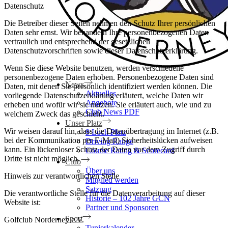
Datenschutz
Die Betreiber dieser Seiten nehmen den Schutz Ihrer persönlichen
Daten sehr ernst. Wir behandeln Ihre personenbezogenen Daten
vertraulich und entsprechend der gesetzlichen
Datenschutzvorschriften sowie dieser Datenschutzerklärung.
Wenn Sie diese Website benutzen, werden verschiedene
personenbezogene Daten erhoben. Personenbezogene Daten sind
News
Daten, mit denen Sie persönlich identifiziert werden können. Die
Aktuelles
vorliegende Datenschutzerklärung erläutert, welche Daten wir
Angebote
erheben und wofür wir sie nutzen. Sie erläutert auch, wie und zu
Club News PDF
welchem Zweck das geschieht.
Unser Platz
Wir weisen darauf hin, dass die Datenübertragung im Internet (z.B.
9 Loch Platz
bei der Kommunikation per E-Mail) Sicherheitslücken aufweisen
Driving Range
kann. Ein lückenloser Schutz der Daten vor dem Zugriff durch
Course Rating & Scorecard
Dritte ist nicht möglich.
Club
Über uns
Hinweis zur verantwortlichen Stelle
Mitglied werden
Satzung
Die verantwortliche Stelle für die Datenverarbeitung auf dieser
Historie – 102 Jahre GCN
Website ist:
Partner und Sponsoren
Sport
Golfclub Norderney e.V.
Tunierkalender