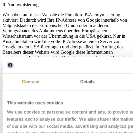
IP Anonymisierung
Wir haben auf dieser Website die Funktion IP-Anonymisierung
aktiviert. Dadurch wird Ihre IP-Adresse von Google innerhalb von
Mitgliedstaaten der Europäischen Union oder in anderen
Vertragsstaaten des Abkommens über den Europäischen
Wirtschaftsraum vor der Übermittlung in die USA gekürzt. Nur in
Ausnahmefällen wird die volle IP-Adresse an einen Server von
Google in den USA übertragen und dort gekürzt. Im Auftrag des
Betreibers dieser Website wird Google diese Informationen
benutzen, um Ihre Nutzung der Website auszuwerten, um Reports
über die Websiteaktivitäten zusammenzustellen und um weitere mit
der Websitenutzung und der Internetnutzung verbundene
Dienstleistungen gegenüber dem Websitebetreiber zu erbringen. Die
im Rahmen von Google Analytics von Ihrem Browser übermittelte
Consent
Details
IP-Adresse wird nicht mit anderen Daten von Google
zusammengeführt.
Browser Plugin
This website uses cookies
Sie können die Speicherung der Cookies durch eine entsprechende
We use cookies to personalise content and ads, to provide s
Einstellung Ihrer Browser-Software verhindern; wir weisen Sie
features and to analyse our traffic. We also share informatio
jedoch darauf hin, dass Sie in diesem Fall gegebenenfalls nicht
sämtliche Funktionen dieser Website vollumfänglich werden nutzen
of our site with our social media, advertising and analytics 
können. Sie können darüber hinaus die Erfassung der durch den