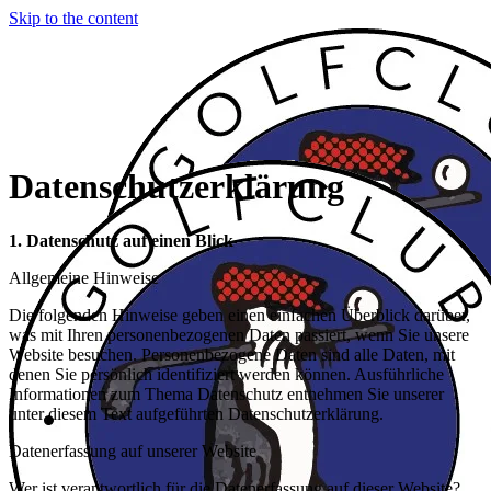
Skip to the content
Datenschutzerklärung
1. Datenschutz auf einen Blick
Allgemeine Hinweise
Die folgenden Hinweise geben einen einfachen Überblick darüber,
was mit Ihren personenbezogenen Daten passiert, wenn Sie unsere
Website besuchen. Personenbezogene Daten sind alle Daten, mit
denen Sie persönlich identifiziert werden können. Ausführliche
Informationen zum Thema Datenschutz entnehmen Sie unserer
unter diesem Text aufgeführten Datenschutzerklärung.
Datenerfassung auf unserer Website
Wer ist verantwortlich für die Datenerfassung auf dieser Website?