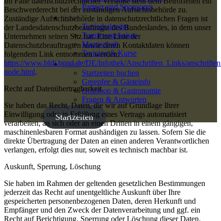
Im Falle datenschutzrechtlicher Verstöße steht dem Betroffenen ein
Partner und Sponsoren
Beschwerderecht bei der zuständigen Aufsichtsbehörde zu.
Sport
Zuständige Aufsichtsbehörde in datenschutzrechtlichen Fragen ist
Tunierkalender
der Landesdatenschutzbeauftragte des Bundeslandes, in dem unser
Turnierergebnisse
Unternehmen seinen Sitz hat. Eine Liste der
Mannschaft
Datenschutzbeauftragten sowie deren Kontaktdaten können
Training & Kurse
folgendem Link entnommen werden:
https://www.bfdi.bund.de/DE/Infothek/Anschriften_Links/anschriften
Gäste
node.html
.
Startzeiten buchen
Greenfee & Gästeinfo
Recht auf Datenübertragbarkeit
Golfshop & Gastronomie
Fragen & Antworten
Sie haben das Recht, Daten, die wir auf Grundlage Ihrer
Einwilligung oder in Erfüllung eines Vertrags automatisiert
Startzeiten
verarbeiten, an sich oder an einen Dritten in einem gängigen,
maschinenlesbaren Format aushändigen zu lassen. Sofern Sie die
direkte Übertragung der Daten an einen anderen Verantwortlichen
verlangen, erfolgt dies nur, soweit es technisch machbar ist.
Auskunft, Sperrung, Löschung
Sie haben im Rahmen der geltenden gesetzlichen Bestimmungen
jederzeit das Recht auf unentgeltliche Auskunft über Ihre
gespeicherten personenbezogenen Daten, deren Herkunft und
Empfänger und den Zweck der Datenverarbeitung und ggf. ein
Recht auf Berichtigung, Sperrung oder Löschung dieser Daten.