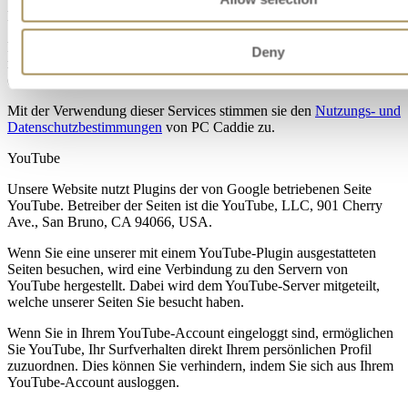
PC Caddie
Für erweiterte Funktionen rund um Startzeiten Reservierung etc.
Deny
nutzen wir die externen Services von PC Caddie
(
https://www.pccaddie.de/
)
Mit der Verwendung dieser Services stimmen sie den
Nutzungs- und
Datenschutzbestimmungen
von PC Caddie zu.
YouTube
Unsere Website nutzt Plugins der von Google betriebenen Seite
YouTube. Betreiber der Seiten ist die YouTube, LLC, 901 Cherry
Ave., San Bruno, CA 94066, USA.
Wenn Sie eine unserer mit einem YouTube-Plugin ausgestatteten
Seiten besuchen, wird eine Verbindung zu den Servern von
YouTube hergestellt. Dabei wird dem YouTube-Server mitgeteilt,
welche unserer Seiten Sie besucht haben.
Wenn Sie in Ihrem YouTube-Account eingeloggt sind, ermöglichen
Sie YouTube, Ihr Surfverhalten direkt Ihrem persönlichen Profil
zuzuordnen. Dies können Sie verhindern, indem Sie sich aus Ihrem
YouTube-Account ausloggen.